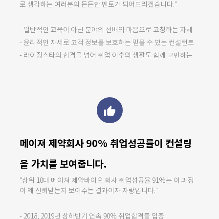
로 생각하는 여러분의 든든한 멘토가 되어드리겠습니다."
- 일반적인 교육이 아닌 분야의 선배의 마음으로 코칭하는 자세
- 윤리적인 자세로 고객 정보를 보호하는 믿을 수 있는 컨설턴트
- 라이징스타의 합격을 넘어 취업 이후의 생활도 함께 고민하는
thumb_up
메이져 제약회사 90% 취업성공률이 컨설팅
을 가치를 보여줍니다.
"상위 10대 메이져 제약바이오 회사 취업성공율 91%는 이 과정
이 왜 신뢰받는지 보여주는 결과이자 자랑입니다."
- 2018, 2019년 상하반기 연속 90% 취업합격률 입증